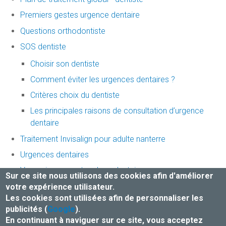
Premiers gestes urgence dentaire
Questions orthodontiste
SOS dentiste
Choisir son dentiste
Comment éviter les urgences dentaires ?
Critères choix du dentiste
Les principales raisons de consultation d’urgence
dentaire
Traitement Invisalign pour adulte nanterre
Urgences dentaires
Vos soins en centre place dentaire
Sur ce site nous utilisons des cookies afin d'améliorer
orthodontiste nanterre
votre expérience utilisateur.
Les cookies sont utilisées afin de personnaliser les
publicités (
Google
).
Mentions légales et Traitement des données
En continuant à naviguer sur ce site, vous acceptez