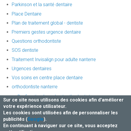
Parkinson et la santé dentaire
Place Dentaire
Plan de traitement global - dentiste
Premiers gestes urgence dentaire
Questions orthodontiste
SOS dentiste
Traitement Invisalign pour adulte nanterre
Urgences dentaires
Vos soins en centre place dentaire
orthodontiste nanterre
Dysfonction linguale et orthodontiste
Sur ce site nous utilisons des cookies afin d'améliorer
Impact de l'orthodontie
votre expérience utilisateur.
Les cookies sont utilisées afin de personnaliser les
publicités (
Google
).
Mentions légales et Traitement des données
En continuant à naviguer sur ce site, vous acceptez