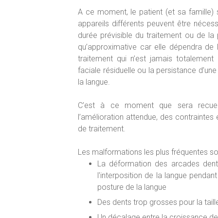
A ce moment, le patient (et sa famille) 
appareils différents peuvent être néces
durée prévisible du traitement ou de la
qu’approximative car elle dépendra de l
traitement qui n’est jamais totalement 
faciale résiduelle ou la persistance d’un
la langue.
C’est à ce moment que sera recueil
l’amélioration attendue, des contraintes 
de traitement.
Les malformations les plus fréquentes so
La déformation des arcades denta
l'interposition de la langue pendant
posture de la langue
Des dents trop grosses pour la tail
Un décalage entre la croissance de