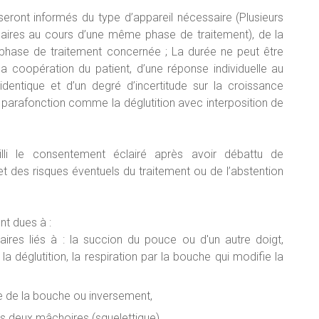
seront informés du type d’appareil nécessaire (Plusieurs
saires au cours d’une même phase de traitement), de la
 phase de traitement concernée ; La durée ne peut être
a coopération du patient, d’une réponse individuelle au
identique et d’un degré d’incertitude sur la croissance
e parafonction comme la déglutition avec interposition de
li le consentement éclairé après avoir débattu de
et des risques éventuels du traitement ou de l’abstention
nt dues à :
ires liés à : la succion du pouce ou d'un autre doigt,
 la déglutition, la respiration par la bouche qui modifie la
le de la bouche ou inversement,
s deux mâchoires (squelettique)